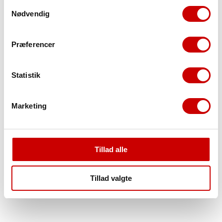
Kort sagt: Det hele handler om at give dig en bedre
Samtykkevalg
oplevelse. 👍
Nødvendig
Præferencer
Statistik
Marketing
Tillad alle
Tillad valgte