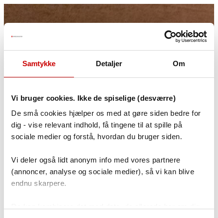
Har du glemt dit password?
Indtast din email for at nulstille dit kodeord
Samtykke
Detaljer
Om
← Tilbage
Glemt password?
Vi bruger cookies. Ikke de spiselige (desværre)
De små cookies hjælper os med at gøre siden bedre for
Bare rolig! Skriv din email, og vi sender dig et link til at nulstille dit
kodeord.
dig - vise relevant indhold, få tingene til at spille på
sociale medier og forstå, hvordan du bruger siden.
Email
Send link til at nulstille password
Vi deler også lidt anonym info med vores partnere
(annoncer, analyse og sociale medier), så vi kan blive
endnu skarpere.
De kan kombinere det med data, de allerede har om dig.